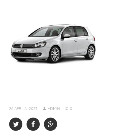
26 APRILA, 2023
ADMIN
0