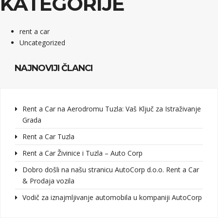
KATEGORIJE
rent a car
Uncategorized
NAJNOVIJI ČLANCI
Rent a Car na Aerodromu Tuzla: Vaš Ključ za Istraživanje
Grada
Rent a Car Tuzla
Rent a Car Živinice i Tuzla – Auto Corp
Dobro došli na našu stranicu AutoCorp d.o.o. Rent a Car
& Prodaja vozila
Vodič za iznajmljivanje automobila u kompaniji AutoCorp