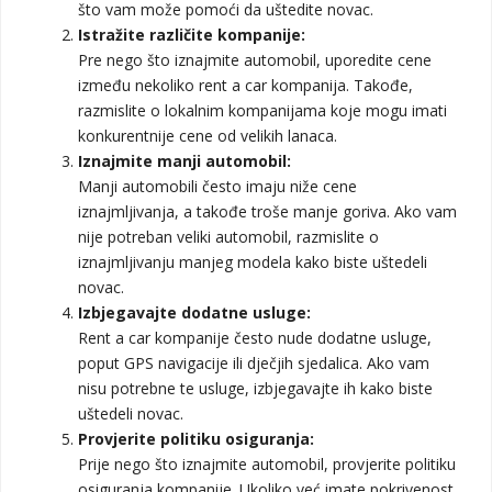
što vam može pomoći da uštedite novac.
Istražite različite kompanije:
Pre nego što iznajmite automobil, uporedite cene
između nekoliko rent a car kompanija. Takođe,
razmislite o lokalnim kompanijama koje mogu imati
konkurentnije cene od velikih lanaca.
Iznajmite manji automobil:
Manji automobili često imaju niže cene
iznajmljivanja, a takođe troše manje goriva. Ako vam
nije potreban veliki automobil, razmislite o
iznajmljivanju manjeg modela kako biste uštedeli
novac.
Izbjegavajte dodatne usluge:
Rent a car kompanije često nude dodatne usluge,
poput GPS navigacije ili dječjih sjedalica. Ako vam
nisu potrebne te usluge, izbjegavajte ih kako biste
uštedeli novac.
Provjerite politiku osiguranja:
Prije nego što iznajmite automobil, provjerite politiku
osiguranja kompanije. Ukoliko već imate pokrivenost