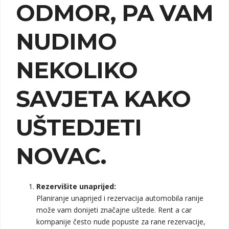
ODMOR, PA VAM
NUDIMO
NEKOLIKO
SAVJETA KAKO
UŠTEDJETI
NOVAC.
Rezervišite unaprijed:
Planiranje unaprijed i rezervacija automobila ranije
može vam donijeti značajne uštede. Rent a car
kompanije često nude popuste za rane rezervacije,