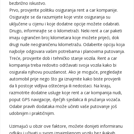
bezbrižno iskustvo.
Prvo, provjerite politiku osiguranja rent a car kompanije.
Osigurajte se da razumijete koje vrste osiguranja su
uključene u cijenu i koje dodatne opcije možete odabrati.
Drugo, informirajte se o kilometraži. Neki rent a car paketi
imaju ograničen broj kilometara koje možete prijeći, dok
drugi nude neograničenu kilometražu. Odaberite opciju koja
najbolje odgovara vašim potrebama i planovima putovanja.
Treće, provjerite dob i tehničko stanje vozila. Rent a car
kompanija treba redovito održavati svoja vozila kako bi
osigurala njihovu pouzdanost. Ako je moguće, pregledajte
automobil prije nego što ga iznajmite kako biste provjerili
da li postoje vidljiva oštećenja ili nedostaci. Na kraju,
razmotrite dodatne usluge koje rent a car kompanija nudi,
poput GPS navigacije, dječjih sjedalica ili pružanja vozača.
Odabir pravih dodataka može učiniti vaše putovanje još
udobnijim i praktičnijim.
Uzimajući u obzir ove faktore, možete donijeti informiranu
odluku i uživati u svom iznajmljenom vozilu bez ikakvih