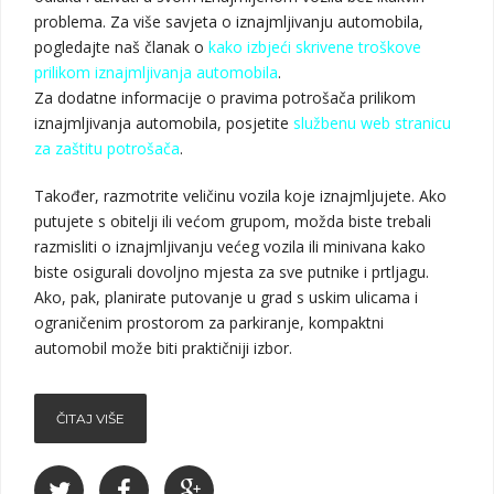
problema. Za više savjeta o iznajmljivanju automobila,
pogledajte naš članak o
kako izbjeći skrivene troškove
prilikom iznajmljivanja automobila
.
Za dodatne informacije o pravima potrošača prilikom
iznajmljivanja automobila, posjetite
službenu web stranicu
za zaštitu potrošača
.
Također, razmotrite veličinu vozila koje iznajmljujete. Ako
putujete s obitelji ili većom grupom, možda biste trebali
razmisliti o iznajmljivanju većeg vozila ili minivana kako
biste osigurali dovoljno mjesta za sve putnike i prtljagu.
Ako, pak, planirate putovanje u grad s uskim ulicama i
ograničenim prostorom za parkiranje, kompaktni
automobil može biti praktičniji izbor.
ČITAJ VIŠE